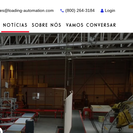
es@loading-automation.com
(800) 264-3184
Login
NOTÍCIAS
SOBRE NÓS
VAMOS CONVERSAR
Estudos de caso
Estudos de caso
Serviços
Distribuidores
Serviços
Serviços
Actiw
o