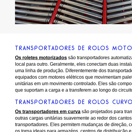
TRANSPORTADORES DE ROLOS MOTO
Os roletes motorizados
são transportadores automati
local para outro. Geralmente, eles conectam duas ins
uma linha de produção. Diferentemente dos transportado
equipados com motores elétricos que movimentam palet
unitárias em um movimento controlado. Eles são compos
que suportam a carga e a transferem ao longo do circuit
TRANSPORTADORES DE ROLOS CURV
Os transportadores em curva
são projetados para tran
outras cargas unitárias suavemente ao redor dos canto
transportadores. Eles permitem mudanças de direção, c
os torna ideais para armazéns, centros de distribuição e