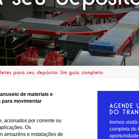
oletes para seu depósito: Um guia completo
anuseio de materiais e
a para movimentar
AGENDE 
DO TRA
e, acionados por corrente ou
Iremos visitá
aplicações. Os
completa do t
m armazéns e instalações de
oportunidade