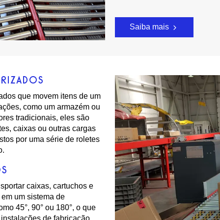
Saiba mais
RIZADOS
zados que movem itens de um
talações, como um armazém ou
res tradicionais, eles são
es, caixas ou outras cargas
tos por uma série de roletes
o.
OS
sportar caixas, cartuchos e
s em um sistema de
omo 45°, 90° ou 180°, o que
 instalações de fabricação