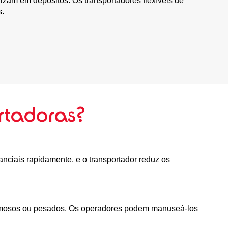
zam em depósitos. Os transportadores flexíveis de
s.
rtadoras?
nciais rapidamente, e o transportador reduz os
lumosos ou pesados. Os operadores podem manuseá-los