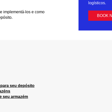
logísticos.
de implementá-los e como
BOOK 
epósito.
 para seu depósito
mazéns
de seu armazém