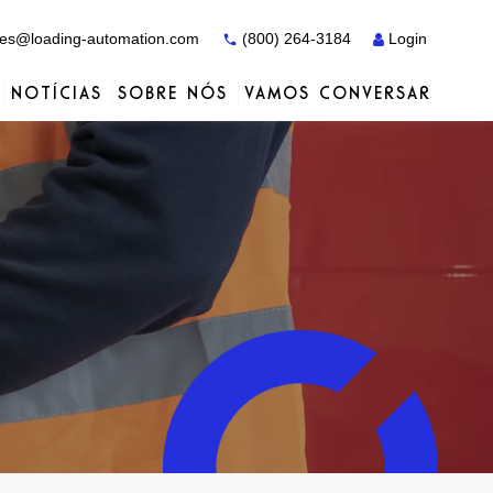
es@loading-automation.com
(800) 264-3184
Login
NOTÍCIAS
SOBRE NÓS
VAMOS CONVERSAR
Estudos de caso
Estudos de caso
Serviços
Distribuidores
Serviços
Serviços
Actiw