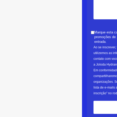
Marque esta ca
promoções de 
entrada.
Ao se inscrever
utilizemos as in
contato com voc
a Joloda Hydraro
Em conformidade
compartilharemo
organizações. S
lista de e-mails
inscrição” no ro