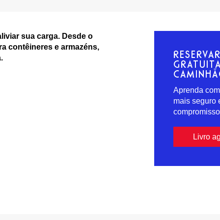
iviar sua carga. Desde o
a contêineres e armazéns,
RESERVA
.
GRATUIT
CAMINH
Aprenda como
mais seguro 
compromisso.
Livro a