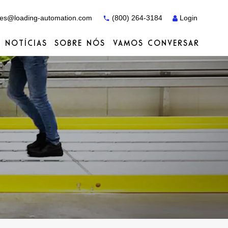
es@loading-automation.com
(800) 264-3184
Login
NOTÍCIAS
SOBRE NÓS
VAMOS CONVERSAR
Estudos de caso
Estudos de caso
Serviços
Distribuidores
Serviços
Serviços
Actiw