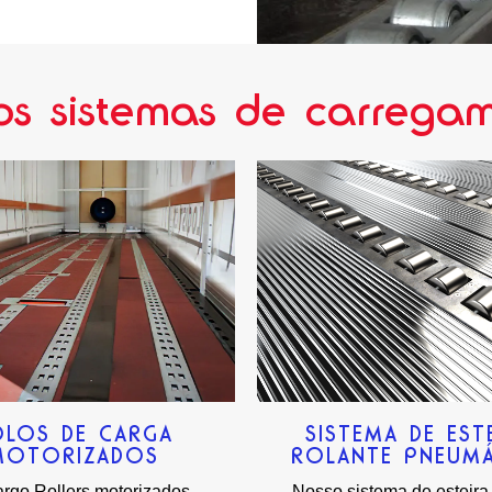
os sistemas de carrega
OLOS DE CARGA
SISTEMA DE EST
MOTORIZADOS
ROLANTE PNEUMÁ
rgo Rollers motorizados
Nosso sistema de esteira 