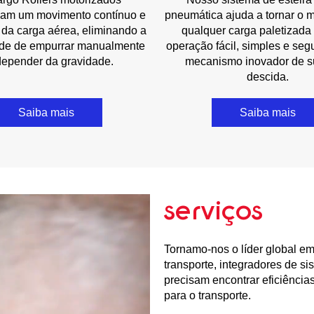
nam um movimento contínuo e
pneumática ajuda a tornar o 
 da carga aérea, eliminando a
qualquer carga paletizad
de de empurrar manualmente
operação fácil, simples e se
depender da gravidade.
mecanismo inovador de s
descida.
Saiba mais
Saiba mais
serviços
Tornamo-nos o líder global e
transporte, integradores de s
precisam encontrar eficiência
para o transporte.