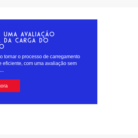
R UMA AVALIAÇÃO
A DA CARGA DO
ÃO
 tornar o processo de carregamento
e eficiente, com uma avaliação sem
..
gora