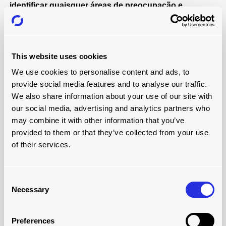
identificar quaisquer áreas de preocupação e
fornecer recomendações para possíveis melhorias.
Ligaremos para marcar um horário e uma data
convenientes para visitar seu local. Enquanto estivermos
This website uses cookies
no local, avaliaremos seu sistema e o consideraremos
um MOT. Nosso engenheiro informará se você precisa de
We use cookies to personalise content and ads, to
um serviço de transportador, substituição de peças ou
provide social media features and to analyse our traffic.
outro trabalho essencial.
We also share information about your use of our site with
our social media, advertising and analytics partners who
Sinalizaremos todas as áreas de preocupação e o
may combine it with other information that you’ve
trabalho necessário para evitar problemas futuros e
provided to them or that they’ve collected from your use
informaremos se há algo mais imediato que você precisa
of their services.
resolver.
Agende sua avaliação GRATUITA e sem
compromisso
avaliação gratuita de transportador
Consent
Necessary
hoje mesmo!
Selection
Preferences