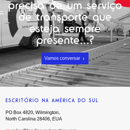
precisa de um serviço
de transporte que
esteja sempre
presente...?
Vamos conversar
ESCRITÓRIO NA AMÉRICA DO SUL
PO Box 4820, Wilmington,
North Carolina 28406, EUA