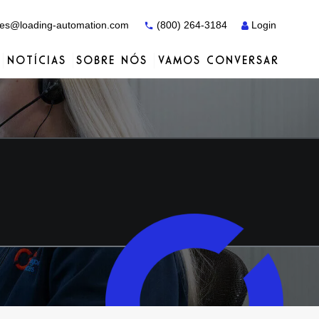
es@loading-automation.com
(800) 264-3184
Login
NOTÍCIAS
SOBRE NÓS
VAMOS CONVERSAR
Estudos de caso
Estudos de caso
Serviços
Distribuidores
Serviços
Serviços
Actiw