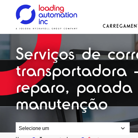
Main
CARREGAME
Loading
menu
Automation
Soluções
Soluções
Soluções
Nossa história
Inc
Serviços de corr
Peças de reposição
transportadora 
reparo, parada
manutenção
Selecione um