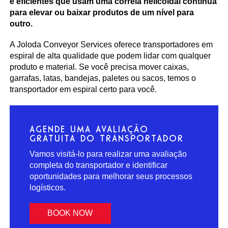
e eficientes que usam uma correia helicoidal contínua
para elevar ou baixar produtos de um nível para
outro.
A Joloda Conveyor Services oferece transportadores em
espiral de alta qualidade que podem lidar com qualquer
produto e material. Se você precisa mover caixas,
garrafas, latas, bandejas, paletes ou sacos, temos o
transportador em espiral certo para você.
AGENDE UMA AVALIAÇÃO
GRATUITA DO TRANSPORTADOR
Vamos visitá-lo para realizar uma avaliação
completa do transportador e identificar
oportunidades para melhorar seus processos
logísticos.
BOOK NOW