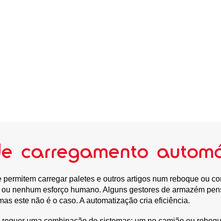
de carregamento automá
permitem carregar paletes e outros artigos num reboque ou con
o ou nenhum esforço humano. Alguns gestores de armazém pen
mas este não é o caso. A automatização cria eficiência.
 requer uma combinação de sistemas: um no camião ou reboque,