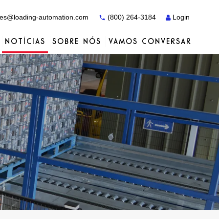
es@loading-automation.com
(800) 264-3184
Login
NOTÍCIAS
SOBRE NÓS
VAMOS CONVERSAR
Estudos de caso
Estudos de caso
Serviços
Distribuidores
Serviços
Serviços
Actiw