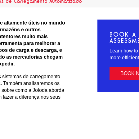
as de Carregamento Automatizado
e altamente úteis no mundo
 armazéns e outros
BOOK A 
ntentores muito mais
ASSESSM
rramenta para melhorar a
pos de carga e descarga, e
Learn how to
do as mercadorias chegam
more efficien
pedir.
BOOK 
s sistemas de carregamento
s. Também analisaremos os
o sobre como a Joloda aborda
fazer a diferença nos seus