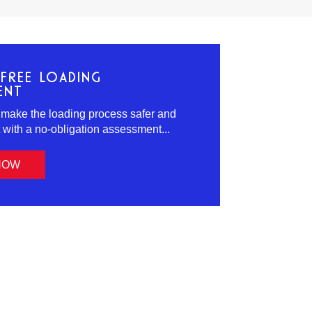
FREE LOADING
ENT
 make the loading process safer and
t with a no-obligation assessment...
NOW