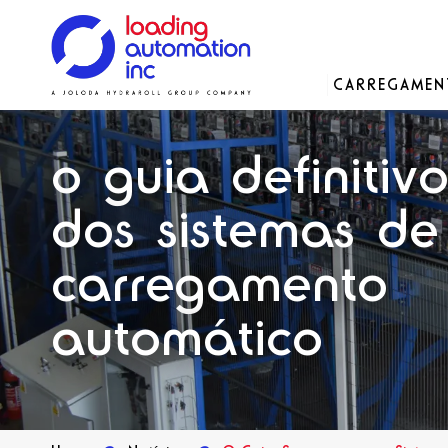
Main
CARREGAME
Loading
menu
Automation
Soluções
Soluções
Soluções
Nossa história
Inc
o guia definitiv
Peças de reposição
dos sistemas de
carregamento
automático