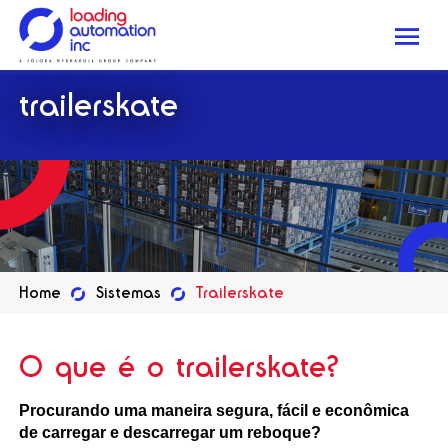
Me
Loading
trailerskate
Automation
Inc
Home
Sistemas
Trailerskate
O que é o trailerskate?
Procurando uma maneira segura, fácil e econômica
de carregar e descarregar um reboque?