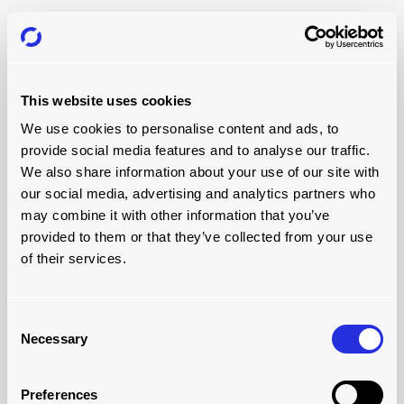
This website uses cookies
We use cookies to personalise content and ads, to
provide social media features and to analyse our traffic.
We also share information about your use of our site with
our social media, advertising and analytics partners who
may combine it with other information that you’ve
provided to them or that they’ve collected from your use
RETORNO SOBRE O INVESTIMENTO
of their services.
exemplo típico de caso de
negócios
Consent
Necessary
No cenário em que uma empresa produz e envia um
Selection
grande número de paletes todos os dias, reunimos
um
exemplo típico de caso de negócios de sistema
Preferences
de carregamento automatizado
para ajudar a explicar