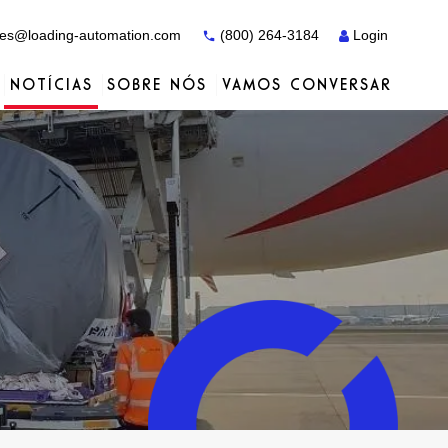
es@loading-automation.com
(800) 264-3184
Login
NOTÍCIAS
SOBRE NÓS
VAMOS CONVERSAR
Estudos de caso
Estudos de caso
Serviços
Distribuidores
Serviços
Serviços
Actiw