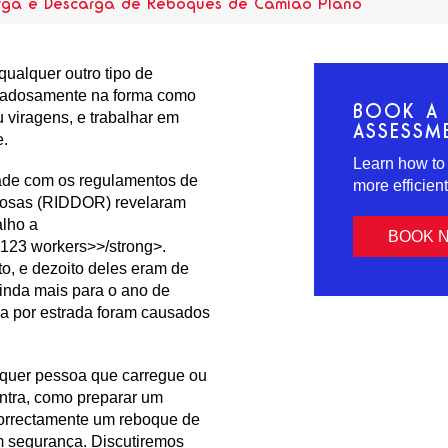
rga e Descarga de Reboques de Camião Plano
qualquer outro tipo de
idadosamente na forma como
BOOK A 
 viragens, e trabalhar em
ASSESSM
e.
Learn how to
dade com os regulamentos de
more efficien
igosas (RIDDOR) revelaram
alho a
BOOK 
d 123 workers>>/strong>.
o, e dezoito deles eram de
inda mais para o ano de
a por estrada foram causados
lquer pessoa que carregue ou
ntra, como preparar um
correctamente um reboque de
m segurança. Discutiremos