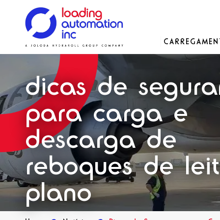
Main
CARREGAME
Loading
menu
Automation
Soluções
Soluções
Soluções
Nossa história
Inc
dicas de segur
Peças de reposição
para carga e
descarga de
reboques de lei
plano