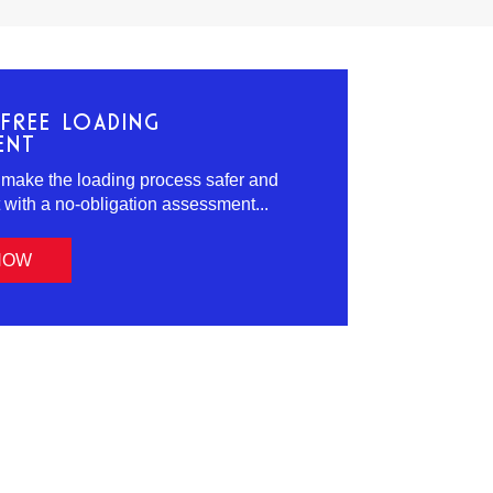
FREE LOADING
ENT
 make the loading process safer and
t with a no-obligation assessment...
NOW