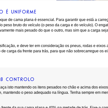
ÃO É UNIFORME
eboque de cama plana é essencial. Para garantir que está a carr
 do peso bruto do veículo (o peso da carga e do veículo). O enga
ivamente mais pesado do que o outro, mas sim que a carga sej
sificação, e deve ter em consideração os pneus, rodas e eixos a
 de carga da frente para trás, para que não sobrecarregue os ei
OB CONTROLO
Faça isto mantendo os itens pesados no chão e acima dos eixos
me, mantendo o peso adequado na língua. Tenha sempre em ment
frente da sua cama plana e 40% na metade de trás. Fixe-a com 