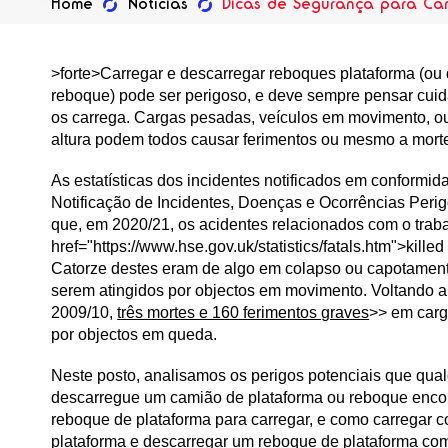
Home
Notícias
Dicas de Segurança para Ca
>forte>Carregar e descarregar reboques plataforma (ou 
reboque) pode ser perigoso, e deve sempre pensar cu
os carrega. Cargas pesadas, veículos em movimento, ou
altura podem todos causar ferimentos ou mesmo a mort
As estatísticas dos incidentes notificados em conformi
Notificação de Incidentes, Doenças e Ocorrências Per
que, em 2020/21, os acidentes relacionados com o trab
href="https://www.hse.gov.uk/statistics/fatals.htm">kille
Catorze destes eram de algo em colapso ou capotament
serem atingidos por objectos em movimento. Voltando a
2009/10,
três mortes e 160 ferimentos graves
>> em carg
por objectos em queda.
Neste posto, analisamos os perigos potenciais que qua
descarregue um camião de plataforma ou reboque enco
reboque de plataforma para carregar, e como carregar 
plataforma e descarregar um reboque de plataforma co