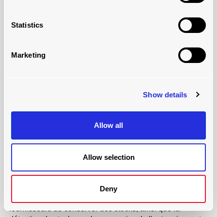
Statistics
Marketing
POMME
Show details
trailerskate
Apple
tire le meilleur parti des principes du JIT en
Allow all
s'appuyant sur ses fournisseurs pour faire fonctionner le
JIT à son profit. L'entreprise a établi des relations
stratégiques solides avec ses fournisseurs et a fait de
Allow selection
l'externalisation de la production un succès.
L'externalisation a permis à Apple de réduire ses coûts et
d'éviter le surstockage. Une grande partie des stocks se
Deny
trouve déjà dans ses magasins. La volonté des
fournisseurs de conserver des stocks, ainsi que la