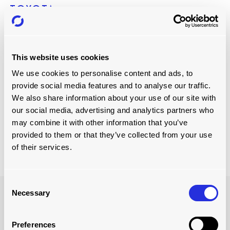
TOYOTA
slipchain
Toyota
en est l'exemple le plus clair. L'entreprise
This website uses cookies
n'apporte aucune matière première à l'atelier de
production jusqu'à ce qu'une entreprise passe une
We use cookies to personalise content and ads, to
commande et que le produit soit prêt à être fabriqué.
provide social media features and to analyse our traffic.
Pendant la production, le fabricant ne conserve aucune
We also share information about your use of our site with
pièce dans le nœud ou la station de production suivant, à
our social media, advertising and analytics partners who
moins qu'elle ne soit nécessaire.
may combine it with other information that you’ve
Toyota est une entreprise qui a pour objectif de maintenir
provided to them or that they’ve collected from your use
un niveau de stock adéquat.
of their services.
Consent
Necessary
Selection
Preferences