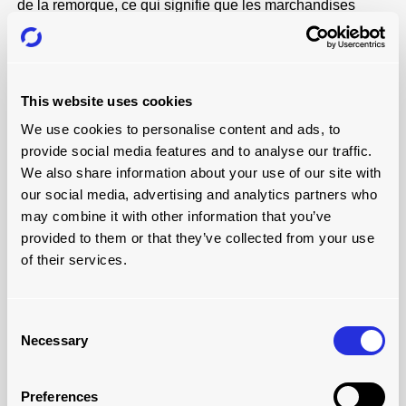
de la remorque, ce qui signifie que les marchandises
peuvent être chargées en rangs serrés. L'efficacité du
transport s'en trouve optimisée, ce qui permet de réduire
le nombre de trajets nécessaires.
4. ENTRETIEN MINIMAL
This website uses cookies
Le système est doté d'un mécanisme autonettoyant qui
We use cookies to personalise content and ads, to
minimise les besoins de maintenance et les temps d'arrêt
provide social media features and to analyse our traffic.
associés. Cela garantit un fonctionnement ininterrompu et
We also share information about your use of our site with
des économies à long terme.
our social media, advertising and analytics partners who
may combine it with other information that you’ve
5. UNE EXPÉRIENCE ÉPROUVÉE
provided to them or that they’ve collected from your use
Avec plus de 250 000 systèmes en service dans plus de
of their services.
30 pays depuis plus de 60 ans, le système Skate & Track
a démontré sa fiabilité et son efficacité à l'échelle
mondiale. Sa longévité témoigne de sa valeur durable
Consent
dans les secteurs de la logistique et du papier et de
Necessary
Selection
l'impression.
Preferences