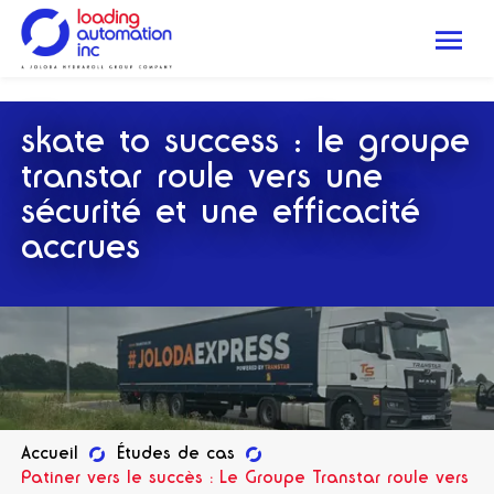
.
Me
Loading
Automation
skate to success : le groupe
Inc
transtar roule vers une
sécurité et une efficacité
accrues
Accueil
Études de cas
Patiner vers le succès : Le Groupe Transtar roule vers