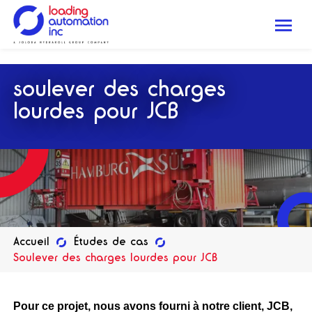
.
Me
Loading
Automation
soulever des charges
Inc
lourdes pour JCB
Accueil
Études de cas
Soulever des charges lourdes pour JCB
Pour ce projet, nous avons fourni à notre client, JCB,