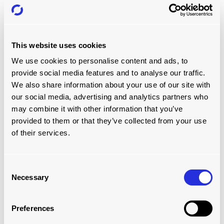
This website uses cookies
We use cookies to personalise content and ads, to
provide social media features and to analyse our traffic.
TÉLÉCHARGER MAINTENANT
We also share information about your use of our site with
our social media, advertising and analytics partners who
notre brochure sur les
may combine it with other information that you’ve
solutions de chargement
provided to them or that they’ve collected from your use
manuel
of their services.
Si vous recherchez la solution de chargement manuel
adaptée à votre entreprise et à votre entrepôt, téléchargez
Consent
Necessary
gratuitement notre
Solutions de chargement
.
Selection
Des avantages aux meilleures pratiques, découvrez
Preferences
comment alléger la charge avec l'un de nos
Systèmes de
chargement à rouleaux pneumatiques
,
Systèmes de