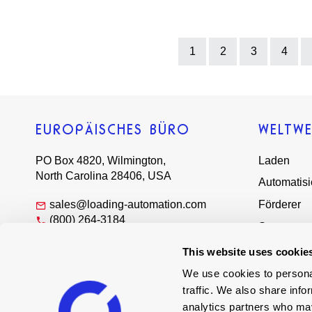
1
2
3
4
EUROPÄISCHES BÜRO
WELTWE
PO Box 4820, Wilmington,
Laden
North Carolina 28406, USA
Automatis
sales@loading-automation.com
Förderer
(800) 264-3184
Systeme
Regional offices
Dienstleis
This website uses cookie
Lass uns c
We use cookies to personal
traffic. We also share info
Globale Ve
analytics partners who may