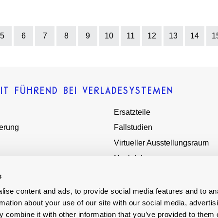
5
6
7
8
9
10
11
12
13
14
1
IT FÜHREND BEI VERLADESYSTEMEN
Ersatzteile
ierung
Fallstudien
Virtueller Ausstellungsraum
Nachrichten
tungen
Über uns
s
hatten
Terms - Conditions
ise content and ads, to provide social media features and to an
rmation about your use of our site with our social media, advertis
rtriebspartner
Moderne Sklaverei
 combine it with other information that you’ve provided to them o