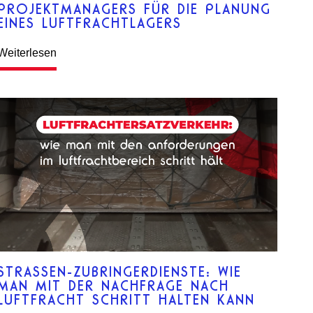
PROJEKTMANAGERS FÜR DIE PLANUNG
EINES LUFTFRACHTLAGERS
Weiterlesen
STRASSEN-ZUBRINGERDIENSTE: WIE M
AN MIT DER NACHFRAGE NACH L
UFTFRACHT SCHRITT HALTEN KANN