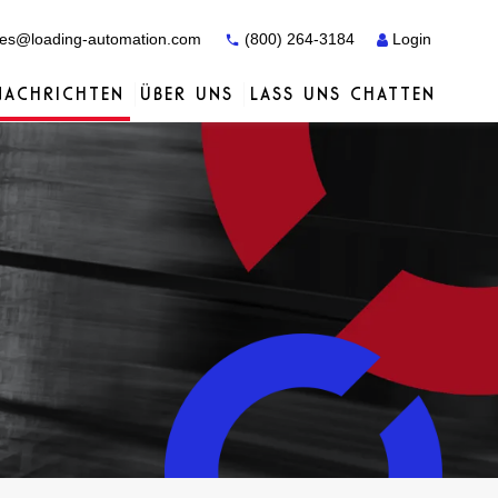
es@loading-automation.com
(800) 264-3184
Login
NACHRICHTEN
ÜBER UNS
LASS UNS CHATTEN
Fallstudien
Fallstudien
Dienstleistungen
Vertriebspartner
Dienstleistungen
Dienstleistungen
Actiw