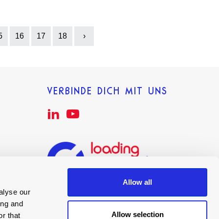
5
16
17
18
›
Next
VERBINDE DICH MIT UNS
Allow all
alyse our
ing and
Allow selection
r that