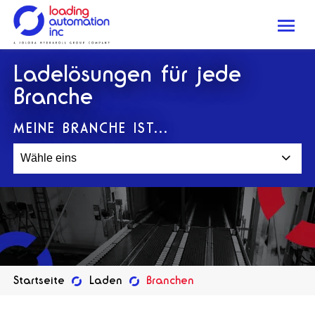
Me
Loading
Ladelösungen für jede
Automation
Inc
Branche
MEINE BRANCHE IST...
Wähle eins
Startseite
Laden
Branchen