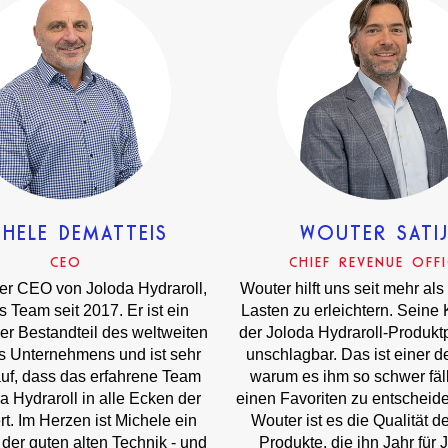
CHELE DEMATTEIS
WOUTER SATI
CEO
CHIEF REVENUE OFF
er CEO von Joloda Hydraroll,
Wouter hilft uns seit mehr als
as Team seit 2017. Er ist ein
Lasten zu erleichtern. Seine
er Bestandteil des weltweiten
der Joloda Hydraroll-Produktp
s Unternehmens und ist sehr
unschlagbar. Das ist einer d
auf, dass das erfahrene Team
warum es ihm so schwer fällt
a Hydraroll in alle Ecken der
einen Favoriten zu entscheide
ert. Im Herzen ist Michele ein
Wouter ist es die Qualität d
der guten alten Technik - und
Produkte, die ihn Jahr für