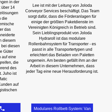
ngen in der
Lee ist mit der Leitung von Joloda
t über 14
Conveyor Services beschäftigt. Das Team
delösungen
sorgt dafür, dass die Förderanlagen für
 die
einige der größten Paketdienste im
hemische
Vereinigten Königreich in Betrieb sind.
ber das
Sein Lieblingsprodukt von Joloda
neiderte
Hydraroll ist das modulare
n diesem
Rollenbahnsystem für Transporter - es
 bei diesen
passt in alle Transportertypen und
e Güter
erleichtert das Beladen von Paletten
 auf eine
ungemein. Am besten gefällt ihm an der
reifen, die
Arbeit in diesem Unternehmen, dass
hrend des
jeder Tag eine neue Herausforderung ist.
 Juho ist
Matic
Kunden auf
ogistischen
Modulares Rollbett-System: Van