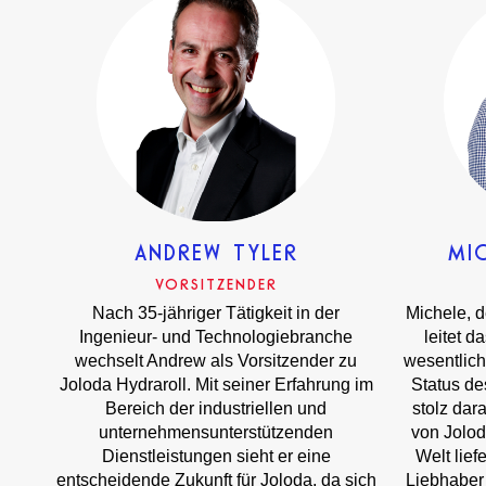
ANDREW TYLER
MI
VORSITZENDER
Nach 35-jähriger Tätigkeit in der
Michele, d
Ingenieur- und Technologiebranche
leitet d
wechselt Andrew als Vorsitzender zu
wesentlich
Joloda Hydraroll. Mit seiner Erfahrung im
Status de
Bereich der industriellen und
stolz dar
unternehmensunterstützenden
von Jolod
Dienstleistungen sieht er eine
Welt lief
entscheidende Zukunft für Joloda, da sich
Liebhaber 