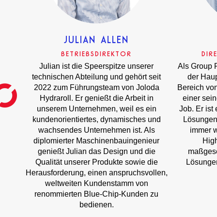
JULIAN ALLEN
BETRIEBSDIREKTOR
DIR
Julian ist die Speerspitze unserer
Als Group 
technischen Abteilung und gehört seit
der Haup
2022 zum Führungsteam von Joloda
Bereich von
Hydraroll. Er genießt die Arbeit in
einer sei
unserem Unternehmen, weil es ein
Job. Er ist
kundenorientiertes, dynamisches und
Lösungen 
wachsendes Unternehmen ist. Als
immer w
diplomierter Maschinenbauingenieur
Hig
genießt Julian das Design und die
maßgesc
Qualität unserer Produkte sowie die
Lösungen
Herausforderung, einen anspruchsvollen,
weltweiten Kundenstamm von
renommierten Blue-Chip-Kunden zu
bedienen.