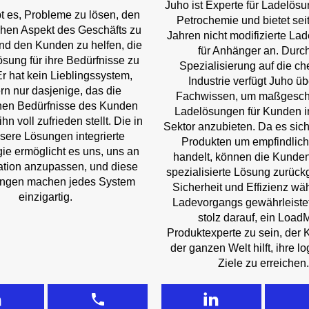
Juho ist Experte für Ladelösu
bt es, Probleme zu lösen, den
Petrochemie und bietet sei
hen Aspekt des Geschäfts zu
Jahren nicht modifizierte La
nd den Kunden zu helfen, die
für Anhänger an. Durch
Lösung für ihre Bedürfnisse zu
Spezialisierung auf die c
Er hat kein Lieblingssystem,
Industrie verfügt Juho ü
rn nur dasjenige, das die
Fachwissen, um maßgesch
chen Bedürfnisse des Kunden
Ladelösungen für Kunden i
 ihn voll zufrieden stellt. Die in
Sektor anzubieten. Da es sich
nsere Lösungen integrierte
Produkten um empfindlich
ie ermöglicht es uns, uns an
handelt, können die Kunden
ation anzupassen, und diese
spezialisierte Lösung zurückg
ngen machen jedes System
Sicherheit und Effizienz wä
einzigartig.
Ladevorgangs gewährleistet.
stolz darauf, ein Load
Produktexperte zu sein, der 
der ganzen Welt hilft, ihre l
Ziele zu erreichen.