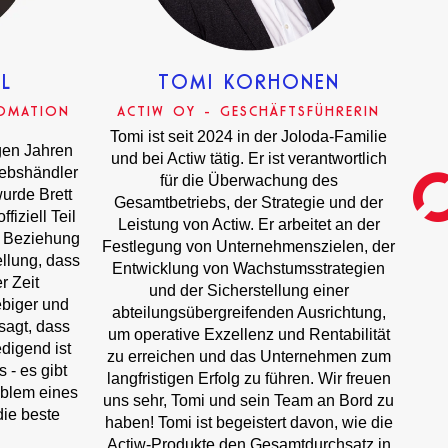
L
TOMI KORHONEN
TOMATION
ACTIW OY - GESCHÄFTSFÜHRERIN
Tomi ist seit 2024 in der Joloda-Familie
gen Jahren
und bei Actiw tätig. Er ist verantwortlich
riebshändler
für die Überwachung des
urde Brett
Gesamtbetriebs, der Strategie und der
iziell Teil
Leistung von Actiw. Er arbeitet an der
e Beziehung
Festlegung von Unternehmenszielen, der
ellung, dass
Entwicklung von Wachstumsstrategien
r Zeit
und der Sicherstellung einer
ebiger und
abteilungsübergreifenden Ausrichtung,
sagt, dass
um operative Exzellenz und Rentabilität
edigend ist
zu erreichen und das Unternehmen zum
 - es gibt
langfristigen Erfolg zu führen. Wir freuen
oblem eines
uns sehr, Tomi und sein Team an Bord zu
ie beste
haben! Tomi ist begeistert davon, wie die
Actiw-Produkte den Gesamtdurchsatz in