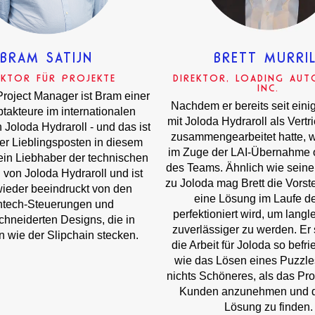
BRAM SATIJN
BRETT MURRIL
EKTOR FÜR PROJEKTE
DIREKTOR, LOADING AU
INC.
Project Manager ist Bram einer
Nachdem er bereits seit eini
takteure im internationalen
mit Joloda Hydraroll als Vert
 Joloda Hydraroll - und das ist
zusammengearbeitet hatte, w
ner Lieblingsposten in diesem
im Zuge der LAI-Übernahme off
 ein Liebhaber der technischen
des Teams. Ähnlich wie sein
von Joloda Hydraroll und ist
zu Joloda mag Brett die Vorst
ieder beeindruckt von den
eine Lösung im Laufe de
htech-Steuerungen und
perfektioniert wird, um langl
hneiderten Designs, die in
zuverlässiger zu werden. Er 
 wie der Slipchain stecken.
die Arbeit für Joloda so befri
wie das Lösen eines Puzzles
nichts Schöneres, als das Pr
Kunden anzunehmen und d
Lösung zu finden.