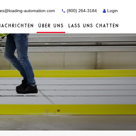
es@loading-automation.com
(800) 264-3184
Login
NACHRICHTEN
ÜBER UNS
LASS UNS CHATTEN
Fallstudien
Fallstudien
Dienstleistungen
Vertriebspartner
Dienstleistungen
Dienstleistungen
Actiw