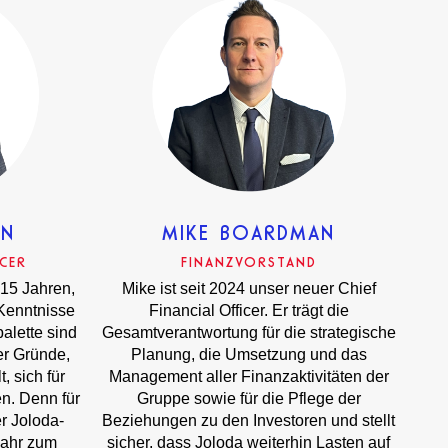
JN
MIKE BOARDMAN
ICER
FINANZVORSTAND
 15 Jahren,
Mike ist seit 2024 unser neuer Chief
 Kenntnisse
Financial Officer. Er trägt die
alette sind
Gesamtverantwortung für die strategische
er Gründe,
Planung, die Umsetzung und das
, sich für
Management aller Finanzaktivitäten der
n. Denn für
Gruppe sowie für die Pflege der
er Joloda-
Beziehungen zu den Investoren und stellt
 Jahr zum
sicher, dass Joloda weiterhin Lasten auf