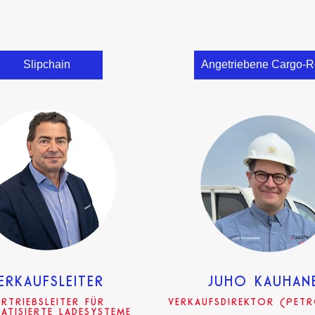
Slipchain
Angetriebene Cargo-Ro
ERKAUFSLEITER
JUHO KAUHAN
ERTRIEBSLEITER FÜR
VERKAUFSDIREKTOR (PET
ATISIERTE LADESYSTEME