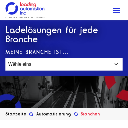
Me
Loading
Ladelösungen für jede
Automation
Inc
Branche
MEINE BRANCHE IST...
Wähle eins
Startseite
Automatisierung
Branchen