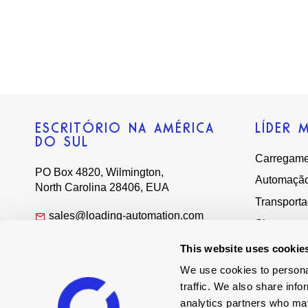
ESCRITÓRIO NA AMÉRICA
LÍDER 
DO SUL
Carregame
PO Box 4820, Wilmington,
Automaçã
North Carolina 28406, EUA
Transport
sales@loading-automation.com
Sistemas
(800) 264-3184
Serviços
Regional offices
This website uses cookie
Vamos con
We use cookies to personal
traffic. We also share info
Distribuid
analytics partners who may