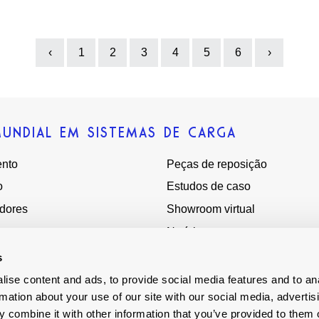
‹
1
2
3
4
5
6
›
Previous
Next
MUNDIAL EM SISTEMAS DE CARGA
nto
Peças de reposição
o
Estudos de caso
adores
Showroom virtual
Notícias
Sobre nós
s
versar
Terms - Conditions
ise content and ads, to provide social media features and to an
rmation about your use of our site with our social media, advertis
ores globais
Escravidão moderna
 combine it with other information that you’ve provided to them o