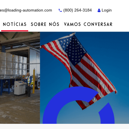
es@loading-automation.com
(800) 264-3184
Login
NOTÍCIAS
SOBRE NÓS
VAMOS CONVERSAR
Estudos de caso
Estudos de caso
Serviços
Distribuidores
Serviços
Serviços
Actiw