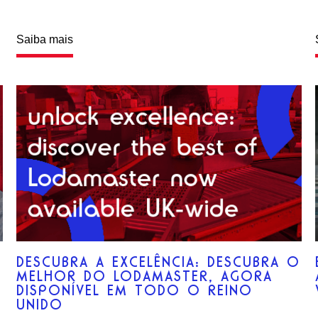
Saiba mais
DESCUBRA A EXCELÊNCIA: DESCUBRA O
MELHOR DO LODAMASTER, AGORA
DISPONÍVEL EM TODO O REINO
UNIDO