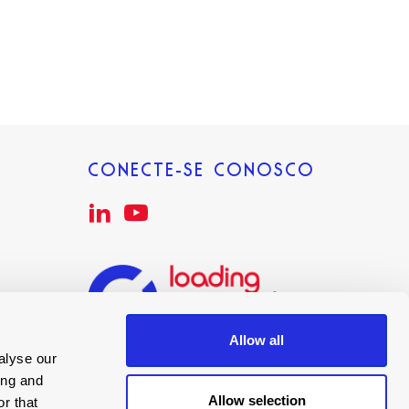
CONECTE-SE CONOSCO
Allow all
alyse our
ing and
Allow selection
r that