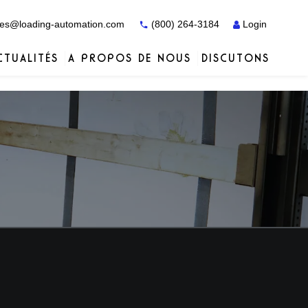
es@loading-automation.com
(800) 264-3184
Login
CTUALITÉS
A PROPOS DE NOUS
DISCUTONS
Études de cas
Études de cas
Services
Distributeurs
Services
Services
Actiw