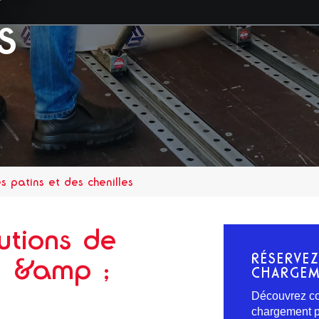
s
 patins et des chenilles
utions de
RÉSERVE
e &amp ;
CHARGEM
Découvrez co
chargement pl