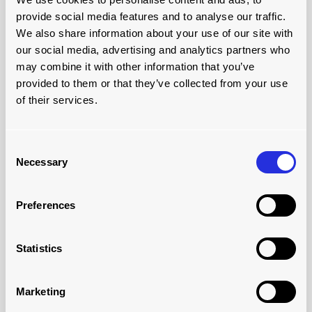
ne nous croyez pas sur
provide social media features and to analyse our traffic.
parole...
We also share information about your use of our site with
our social media, advertising and analytics partners who
may combine it with other information that you’ve
provided to them or that they’ve collected from your use
of their services.
Consent
Necessary
Selection
Preferences
UN CHARGEMENT PLUS RAPIDE ET
Statistics
PLUS EFFICACE POUR TAPLANES
Marketing