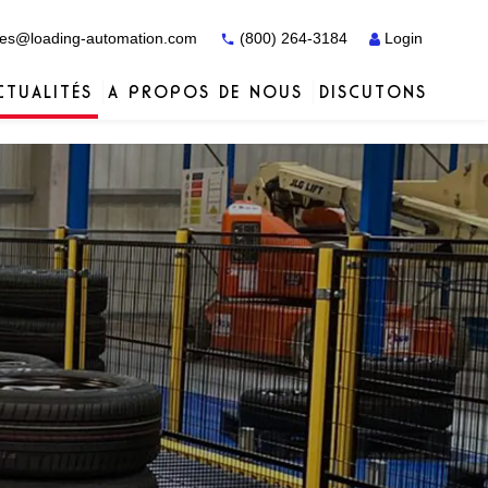
es@loading-automation.com
(800) 264-3184
Login
CTUALITÉS
A PROPOS DE NOUS
DISCUTONS
Études de cas
Études de cas
Services
Distributeurs
Services
Services
Actiw