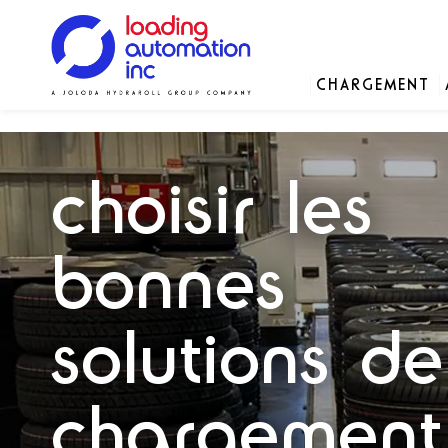
.
Main
CHARGEMENT
Loading
menu
Automation
Solutions
Solutions
Solutions
Notre histoire
Inc
choisir les
Pièces détachées
bonnes
solutions de
chargement