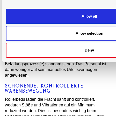
POSITIONIERUNG
Mit Rollerbeds können die Bediener die Beladung besser
Allow all
planen, da sie Paletten und ULDs einheitlich ausrichten
können. Diese einheitliche, präzise Beladung ermöglicht
es dem Personal, die Ladung besser zu sichern, sodass
Allow selection
sie sich während des Transports weniger verschiebt.
WENIGER MENSCHLICHE FEHLER UND
SICHERERE ARBEITSABLÄUFE
Deny
Mit Rollerbeds können Bediener den/die
Beladungsprozess(e) standardisieren. Das Personal ist
dann weniger auf sein manuelles Urteilsvermögen
angewiesen.
SCHONENDE, KONTROLLIERTE
WARENBEWEGUNG
Rollerbeds laden die Fracht sanft und kontrolliert,
wodurch Stöße und Vibrationen auf ein Minimum
reduziert werden. Dies ist besonders wichtig beim