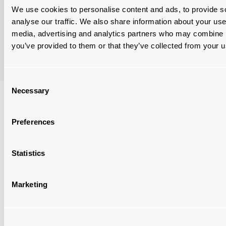
Rollenbahnsysteme reduzieren den Einsatz von
We use cookies to personalise content and ads, to provide s
Gabelstaplern, was zu weniger Reifenpannen und
analyse our traffic. We also share information about your use 
weniger Beschädigungen durch Stöße zwischen
media, advertising and analytics partners who may combine it
Gabelstapler und Ladung führt. Außerdem können die
you’ve provided to them or that they’ve collected from your us
Bediener die Bewegung der Ladung leichter steuern.
Consent
Necessary
Selection
Preferences
Statistics
Marketing
BESSERE LASTSTABILITÄT UND