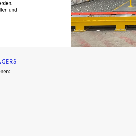
erden.
llen und
AGERS
onen: