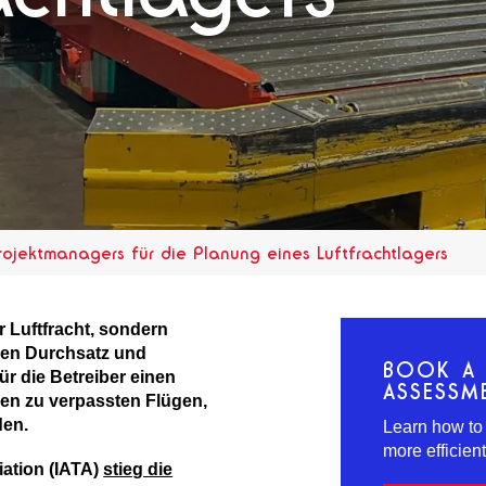
rojektmanagers für die Planung eines Luftfrachtlagers
r Luftfracht, sondern
nen Durchsatz und
BOOK A 
für die Betreiber einen
ASSESSM
ren zu verpassten Flügen,
den.
Learn how to
more efficien
iation (IATA)
stieg die