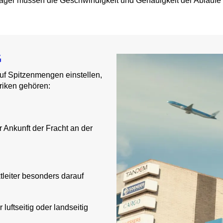
ager müssen die Geschwindigkeit und Genauigkeit der Abläufe s
G
auf Spitzenmengen einstellen,
riken gehören:
r Ankunft der Fracht an der
ktleiter besonders darauf
uftseitig oder landseitig