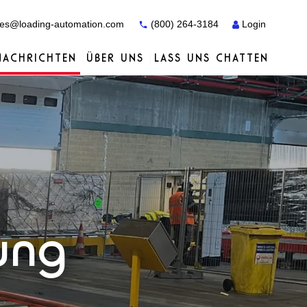
es@loading-automation.com
(800) 264-3184
Login
NACHRICHTEN
ÜBER UNS
LASS UNS CHATTEN
Fallstudien
Fallstudien
Dienstleistungen
Vertriebspartner
Dienstleistungen
Dienstleistungen
Actiw
ung