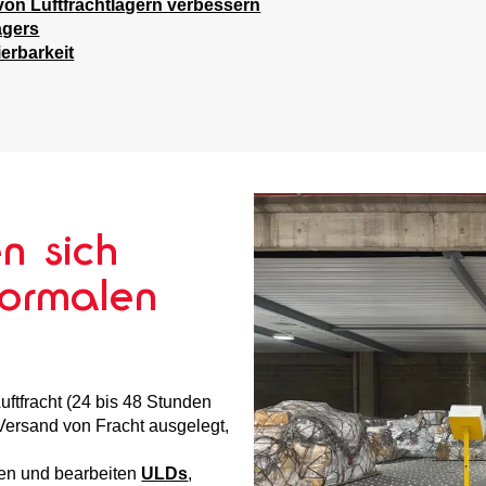
von Luftfrachtlagern verbessern
agers
erbarkeit
n sich
normalen
Luftfracht (24 bis 48 Stunden
Versand von Fracht ausgelegt,
fen und bearbeiten
ULDs
,