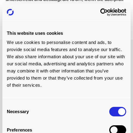
wurde. Die Partei, die die Quittung hat, ist gegenüber dem
ULD-Eigentümer für die vollständige
Gebrauchstauglichkeit des ULDs verantwortlich.
This website uses cookies
We use cookies to personalise content and ads, to
provide social media features and to analyse our traffic.
We also share information about your use of our site with
our social media, advertising and analytics partners who
may combine it with other information that you’ve
provided to them or that they’ve collected from your use
of their services.
Consent
Necessary
Selection
ULD-ABFERTIGUNG
Preferences
Die Handhabungsrichtlinien behandeln die