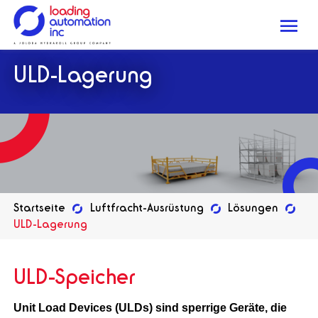
Me
Loading
ULD-Lagerung
Automation
Inc
Startseite
Luftfracht-Ausrüstung
Lösungen
ULD-Lagerung
ULD-Speicher
Unit Load Devices (ULDs) sind sperrige Geräte, die