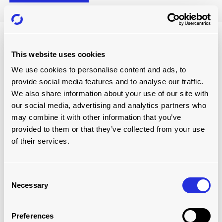
This website uses cookies
We use cookies to personalise content and ads, to
provide social media features and to analyse our traffic.
We also share information about your use of our site with
our social media, advertising and analytics partners who
may combine it with other information that you’ve
provided to them or that they’ve collected from your use
of their services.
DIE JOLODA HYDRAROLL GRUPPE
über uns
Consent
Necessary
Selection
Wir sind weltweit führend bei Be- und Entladelösungen
für Transportunternehmen, Systemintegratoren und große
Preferences
Blue-Chip-Organisationen, die bei der Verlagerung von