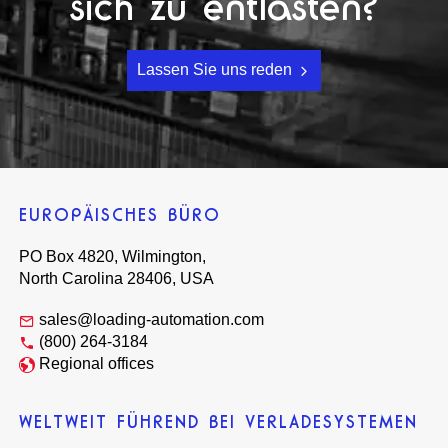
sich zu entlasten?
Lassen Sie uns reden
EUROPÄISCHES BÜRO
PO Box 4820, Wilmington,
North Carolina 28406, USA
sales@loading-automation.com
(800) 264-3184
Regional offices
WELTWEIT FÜHREND BEI VERLADESYSTEMEN