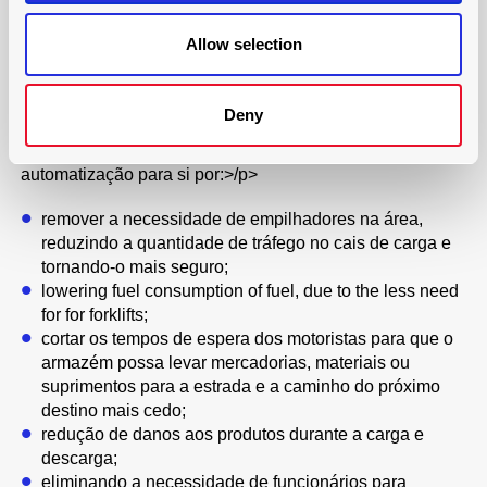
descida e um sistema de pista de rolamento, e que é
ideal para transferir paletes do seu cais de carga para
Allow selection
o seu reboque;
e o trailerskate, em que os patins conduzem o
carregamento mas o elevador vem da pista por baixo.
Deny
> forte> Estes sistemas alcançam os benefícios da
automatização para si por:>/p>
remover a necessidade de empilhadores na área,
reduzindo a quantidade de tráfego no cais de carga e
tornando-o mais seguro;
lowering fuel consumption of fuel, due to the less need
for for forklifts;
cortar os tempos de espera dos motoristas para que o
armazém possa levar mercadorias, materiais ou
suprimentos para a estrada e a caminho do próximo
destino mais cedo;
redução de danos aos produtos durante a carga e
descarga;
eliminando a necessidade de funcionários para