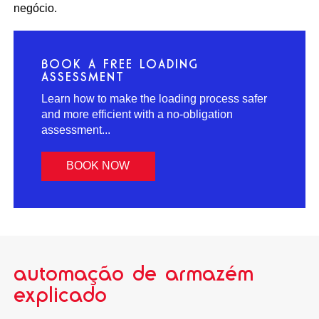
negócio.
BOOK A FREE LOADING
ASSESSMENT
Learn how to make the loading process safer
and more efficient with a no-obligation
assessment...
BOOK NOW
automação de armazém
explicado