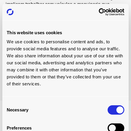
implicam trabalhar com veículos e maquinaria que
produzem fumos perigosos. Os operadores devem
assegurar-se de que o armazém dispõe de ventilação
adequada para impedir os seus empregados de
respirarem produtos químicos perigosos e de terem
This website uses cookies
problemas de saúde.
We use cookies to personalise content and ads, to
Operações de carregamento da doca também obrigam os
provide social media features and to analyse our traffic.
trabalhadores a trabalhar em reboques quentes enquanto
We also share information about your use of our site with
carregam e descarregam veículos. Isto pode causar-lhes
our social media, advertising and analytics partners who
uma sensação de desidratação, o que causará
may combine it with other information that you’ve
desconforto e resultará numa menor produtividade. Pior
provided to them or that they’ve collected from your use
ainda, poderia causar acidentes.
of their services.
Consent
Necessary
Selection
Preferences