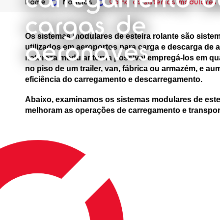
Home
Notícias
Como os sistemas modulares 
cargas de
Os sistemas modulares de esteira rolante são siste
aeronaves
utilizados em aeroportos para carga e descarga de a
natureza modular torna possível empregá-los em qua
no piso de um trailer, van, fábrica ou armazém, e au
eficiência do carregamento e descarregamento.
Abaixo, examinamos os sistemas modulares de estei
melhoram as operações de carregamento e transport