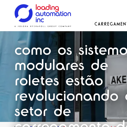
Main
CARREGAME
Loading
menu
Automation
Soluções
Soluções
Soluções
Nossa história
Inc
como os sistem
Peças de reposição
modulares de
roletes estão
revolucionando 
setor de
carregamento d