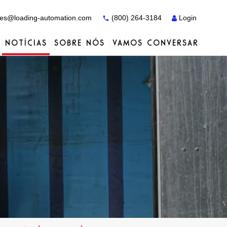
es@loading-automation.com
(800) 264-3184
Login
NOTÍCIAS
SOBRE NÓS
VAMOS CONVERSAR
Estudos de caso
Estudos de caso
Serviços
Distribuidores
Serviços
Serviços
Actiw