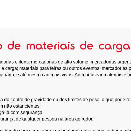
o de materiais de carg
dorias e itens: mercadorias de alto volume; mercadorias urgente
 carga; materiais para feiras ou outros eventos; mercadorias p
inário; e até mesmo animais vivos. Ao manusear materiais e ou
ra do centro de gravidade ou dos limites de peso, o que pode r
 não estar cientes;
egá-la com segurança;
gurança de qualquer pessoa na área ao redor.
rabalhando com carga aérea ou qualquer outra carga, saber o má