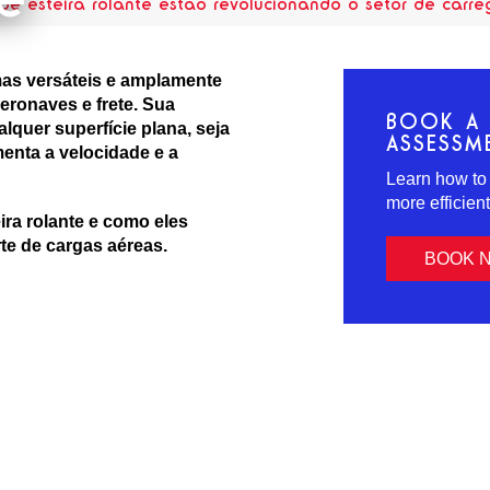
de esteira rolante estão revolucionando o setor de car
mas versáteis e amplamente
eronaves e frete. Sua
BOOK A 
lquer superfície plana, seja
ASSESSM
menta a velocidade e a
Learn how to
more efficien
ra rolante e como eles
e de cargas aéreas.
BOOK 