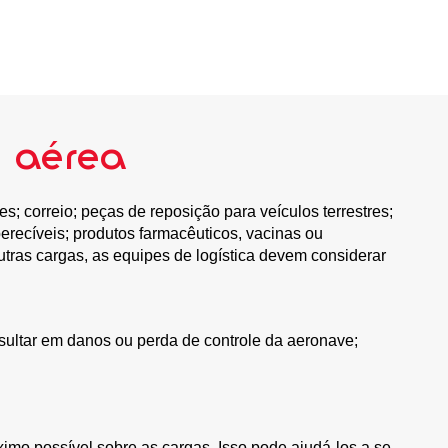
a aérea
s; correio; peças de reposição para veículos terrestres;
erecíveis; produtos farmacêuticos, vacinas ou
tras cargas, as equipes de logística devem considerar
esultar em danos ou perda de controle da aeronave;
ximo possível sobre as cargas. Isso pode ajudá-los a se