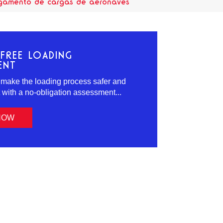
regamento de cargas de aeronaves
FREE LOADING
ENT
 make the loading process safer and
t with a no-obligation assessment...
NOW