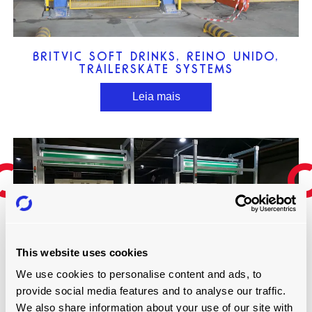
BRITVIC SOFT DRINKS, REINO UNIDO,
TRAILERSKATE SYSTEMS
Leia mais
This website uses cookies
We use cookies to personalise content and ads, to
provide social media features and to analyse our traffic.
We also share information about your use of our site with
INBEV, BÉLGICA, SISTEMA RISERPLATE