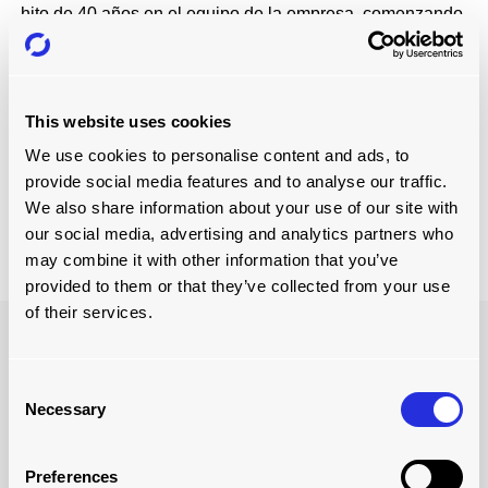
hito de 40 años en el equipo de la empresa, comenzando
como soldador/fabricante, pero ahora ha progresado
hasta convertirse en un miembro fundamental del equipo
de adquisiciones. Lea el artículo completo,
Celebrando
los 60 años de Joloda Hydraroll: 40 Años de Servicio
This website uses cookies
para descubrir por qué Mick, y muchos otros, celebran
We use cookies to personalise content and ads, to
hitos significativos de su empleo en la empresa.
provide social media features and to analyse our traffic.
Celebrando 60 Años de Joloda Hydraroll: 40 Años de
We also share information about your use of our site with
Servicio
our social media, advertising and analytics partners who
may combine it with other information that you’ve
provided to them or that they’ve collected from your use
of their services.
Consent
Necessary
Selection
Preferences