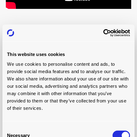
CARGAS LIGERAS EN TODO EL MUNDO
presentación de Joloda
Hydraroll
This website uses cookies
Somos conscientes del papel que desempeñan
We use cookies to personalise content and ads, to
nuestras soluciones de carga en la optimización de
provide social media features and to analyse our traffic.
las operaciones en sectores de todo el mundo. Con
We also share information about your use of our site with
más de 60 años de experiencia, nos hemos
our social media, advertising and analytics partners who
consolidado como líderes mundiales en soluciones
may combine it with other information that you’ve
de carga.
provided to them or that they’ve collected from your use
of their services.
Demostramos nuestra meticulosa atención al detalle
en todos nuestros procesos de fabricación y cómo
hemos adoptado tecnologías pioneras en la
Consent
búsqueda de la innovación, lo que nos convierte en la
Necessary
Selection
opción preferida de algunas de las empresas más