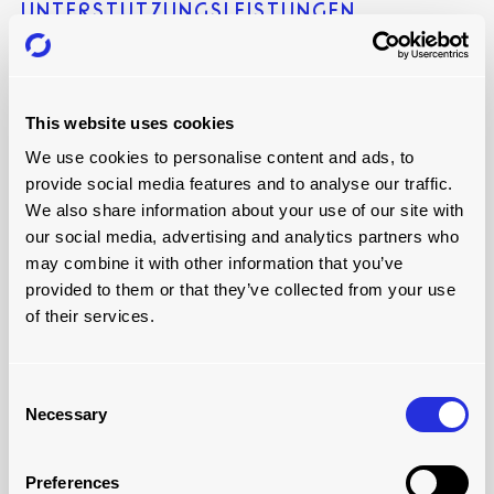
UNTERSTÜTZUNGSLEISTUNGEN
Dienstleistungen
Wir von Joloda Conveyor Services sind stolz darauf,
This website uses cookies
die führende Komplettlösung für den Service von
Förderbändern in Großbritannien anzubieten, damit
We use cookies to personalise content and ads, to
Ihr Betrieb reibungslos läuft.
provide social media features and to analyse our traffic.
We also share information about your use of our site with
Unsere Dienstleistungen umfassen ein 27/7 365 Tage im
our social media, advertising and analytics partners who
Jahr Pannen- und Reparaturpaket für Förderanlagen, bei
may combine it with other information that you’ve
dem unser Team von hochqualifizierten, spezialisierten
provided to them or that they’ve collected from your use
Technikern mit einem voll ausgestatteten Transporter mit
Ersatzteilen anreist, um Ihre Förderanlage zu reparieren
of their services.
und die Ausfallzeiten zu minimieren.
Unser im Voraus geplantes Wartungspaket ist
Consent
unerlässlich für Unternehmen, die eine maximale
Necessary
Selection
Betriebszeit für ihren Betrieb sicherstellen wollen, indem
sie dafür sorgen, dass Fehler so schnell wie möglich
gefunden und behoben werden.
Preferences