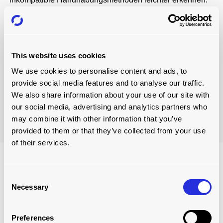
An vielen Orten werden Maschinen für die Handhabung
von Materialien eingesetzt, aber es gibt auch Lücken an
vorhersehbaren Stellen, wie z. B. beim letzten Schritt, der
Anlieferung der Gegenstände an den Verwendungsort.
This website uses cookies
Hier kommt die manuelle Handhabung ins Spiel, und oft
We use cookies to personalise content and ads, to
müssen die Gegenstände auf die richtige Höhe gehoben
provide social media features and to analyse our traffic.
oder für die Verwendung richtig ausgerichtet werden. Die
We also share information about your use of our site with
Folgen? Weniger Effizienz und das Risiko von Rücken-
our social media, advertising and analytics partners who
und anderen Verletzungen.
may combine it with other information that you’ve
provided to them or that they’ve collected from your use
of their services.
DIE SCHNITTSTELLE ZWISCHEN
MASCHINE UND BEDIENER
Consent
Necessary
Selection
Eine handbetriebene Maschine ist eine besondere Art
von Arbeitsplatz und erfordert besondere Aufmerksamkeit,
da die Größe und die Funktion einer Maschine
Preferences