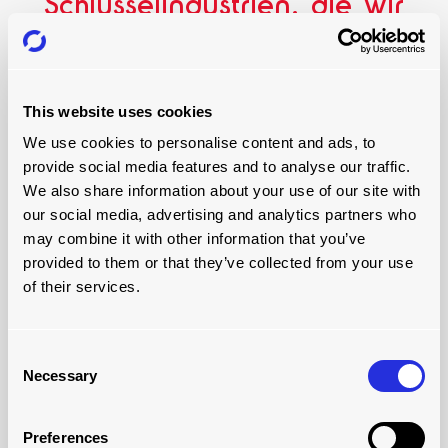
Schlüsselindustrien, die wir
bedienen
Was auch immer Sie zu transportieren haben, unsere
Experten haben eine rationelle Lösung für Sie. Wir sind
This website uses cookies
für eine Vielzahl von Branchen tätig - von Papier und
We use cookies to personalise content and ads, to
Konsumgütern bis hin zu Ölen und Maschinen - und
bewegen Lasten in Lagern und Fabriken, durch
provide social media features and to analyse our traffic.
Andockstationen und auf Fahrzeuge - schnell und
We also share information about your use of our site with
effizient.
our social media, advertising and analytics partners who
may combine it with other information that you’ve
provided to them or that they’ve collected from your use
of their services.
Consent
Necessary
Selection
Preferences