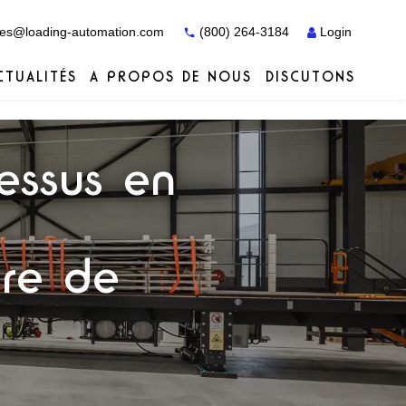
es@loading-automation.com
(800) 264-3184
Login
CTUALITÉS
A PROPOS DE NOUS
DISCUTONS
Études de cas
Études de cas
Services
Distributeurs
Services
Services
Actiw
cessus en
tre de