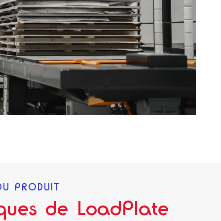
DU PRODUIT
iques de LoadPlate