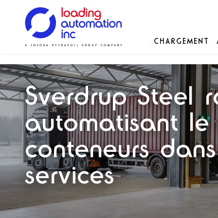
.
Main
CHARGEMENT
Loading
menu
Automation
Solutions
Solutions
Solutions
Notre histoire
Inc
Sverdrup Steel r
Pièces détachées
automatisant le
conteneurs dans
services