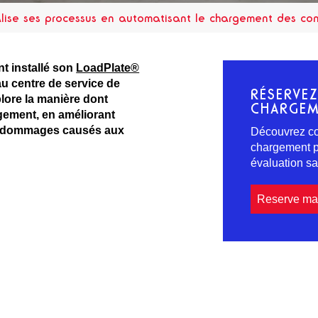
alise ses processus en automatisant le chargement des co
nt installé son
LoadPlate®
u centre de service de
RÉSERVE
lore la manière dont
CHARGEM
gement, en améliorant
les dommages causés aux
Découvrez co
chargement pl
évaluation 
Reserve ma