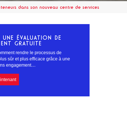
nteneurs dans son nouveau centre de services
Z UNE ÉVALUATION DE
ENT GRATUITE
mment rendre le processus de
us sûr et plus efficace grâce à une
sans engagement…
intenant