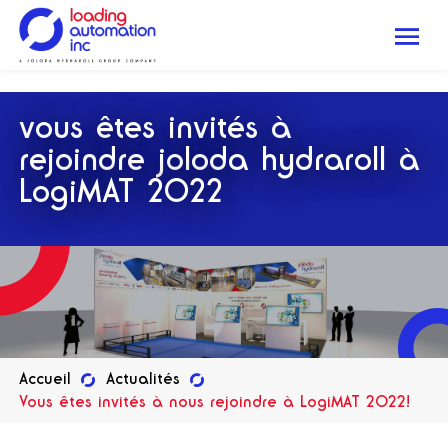
.
Me
Loading
Automation
vous êtes invités à
Inc
rejoindre joloda hydraroll à
LogiMAT 2022
Accueil
Actualités
Vous êtes invités à nous rejoindre à LogiMAT 2022!