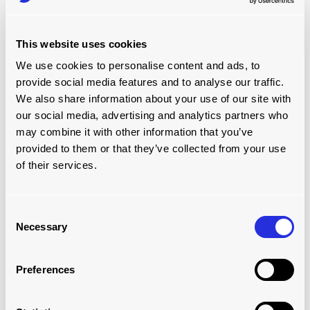
This website uses cookies
We use cookies to personalise content and ads, to
provide social media features and to analyse our traffic.
We also share information about your use of our site with
our social media, advertising and analytics partners who
may combine it with other information that you’ve
provided to them or that they’ve collected from your use
of their services.
Plus d'informations
Si vous souhaitez plus d'informations sur l'événement,
Consent
vous pouvez visiter le
LogiMAT 2022
site web.
Necessary
Selection
LogiMAT 2022.
Preferences
En savoir plus