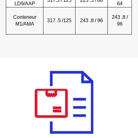
317.5 / 125
223
.5 / 88
LD9/AAP
64
Conteneur
243
.8 /
317
.5 /125
243
.8 / 96
M1/AMA
96