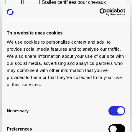
H
Stalles certifiées pour chevaux
K
Stalles certifiées pour le bétail
Conteneur d'avion multi-contours
L
certifié
Conteneur thermique d'aéronef non
M
This website uses cookies
certifié
We use cookies to personalise content and ads, to
N
Filet certifié pour palettes d'avion
provide social media features and to analyse our traffic.
P
Palette aéronautique certifiée
Q
Conteneur certifié résistant au feu
We also share information about your use of our site with
R
Conteneur d'avion certifié thermique
our social media, advertising and analytics partners who
ULD certifié pour le transport
may combine it with other information that you’ve
V
automobile
provided to them or that they’ve collected from your use
ULD certifié pour le transport de
of their services.
W
moteurs d'avion
Consent
Necessary
Selection
Preferences