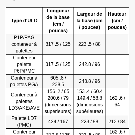
Longueur
Largeur de
Hauteur
de la base
Type d'ULD
la base (cm
(cm /
(cm /
/ pouces)
pouces)
pouces)
P1P/PAG
conteneur à
317
.5 / 125
223
.5 / 88
palettes
Conteneur
palette
317
.5 / 125
242.8 / 96
P6P/PMC
Conteneur à
605
.8 /
243.8 / 96
palettes PGA
238.5
156
.2 / 65
153
.4 / 60.4
Conteneur à
200,6 / 79
149,4 / 58,8
162
.6 /
palettes
(dimensions
(dimensions
64
LD3/AKE/AVE
supérieures)
supérieures)
Palette LD7
424
/ 167
223
/ 88
213 / 84
(PMC)
Conteneur
162
.6 /