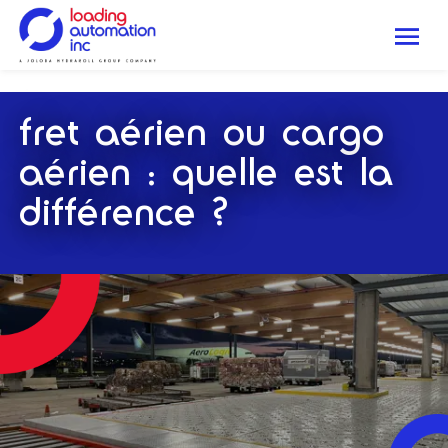
.
Me
Loading
Automation
fret aérien ou cargo
Inc
aérien : quelle est la
différence ?