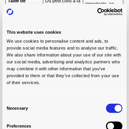
Taille de
Du petit colis à la
importants, en
l'envoi
palette complète
vrac ou
industriels
Avions de
Avions cargo
This website uses cookies
transport de
spécialisés
We use cookies to personalise content and ads, to
Transporté par
passagers ou
organisés par
avions-cargos
provide social media features and to analyse our traffic.
des transitaires
spécialisés
We also share information about your use of our site with
our social media, advertising and analytics partners who
Le fret, le
may combine it with other information that you’ve
Fret uniquement
Comprend
courrier, les colis
provided to them or that they’ve collected from your use
(B2B)
express
of their services.
Logistique
Petites
commerciale à
entreprises,
Consent
grande échelle,
Idéal pour
messageries,
Necessary
Selection
soumise à des
commerce
contraintes de
électronique
temps
Preferences