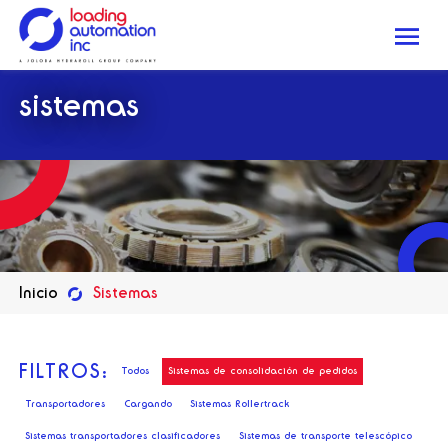
Me
Loading
sistemas
Automation
Inc
Inicio
Sistemas
FILTROS:
Todos
Sistemas de consolidación de pedidos
Transportadores
Cargando
Sistemas Rollertrack
Sistemas transportadores clasificadores
Sistemas de transporte telescópico