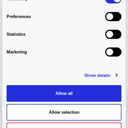
Preferences
Statistics
Marketing
SISTEMAS PICK/PUT TO LIGHT
Leer más
Show details
Allow all
OFICINA CENTRAL
Allow selection
PO Box 4820, Wilmington,
Carolina del Norte 28406, EE.UU.