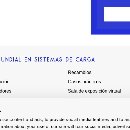
MUNDIAL EN SISTEMAS DE CARGA
Recambios
ación
Casos prácticos
adores
Sala de exposición virtual
Noticias
Quiénes somos
s
s
Terms - Conditions
ise content and ads, to provide social media features and to an
rmation about your use of our site with our social media, advertis
ores mundiales
Esclavitud moderna