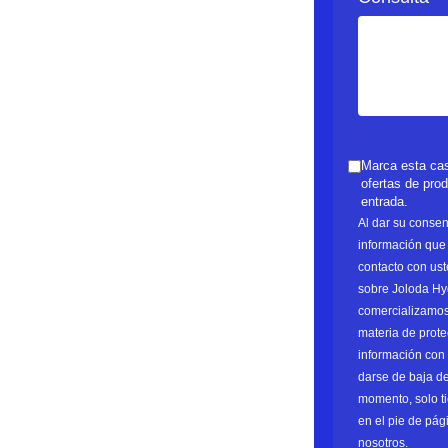
Marca esta casi
ofertas de pro
entrada.
Al dar su consen
información que 
contacto con ust
sobre Joloda Hyd
comercializamos
materia de prot
información con 
darse de baja de
momento, solo ti
en el pie de pág
nosotros.