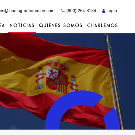
es@loading-automation.com
(800) 264-3184
Login
EA
NOTICIAS
QUIÉNES SOMOS
CHARLEMOS
Casos prácticos
Casos prácticos
Servicios
Distribuidores
Servicios
Servicios
Actiw