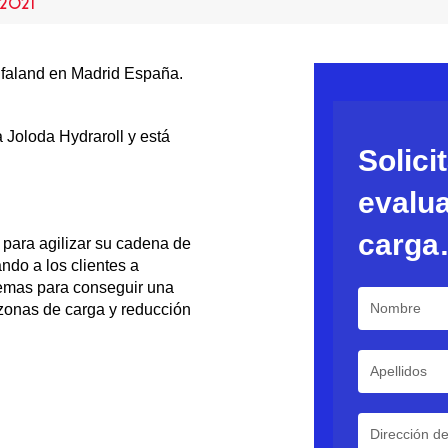
 2021
lfaland en Madrid España.
a Joloda Hydraroll y está
Solici
evalua
carg
para agilizar su cadena de
ndo a los clientes a
temas para conseguir una
 zonas de carga y reducción