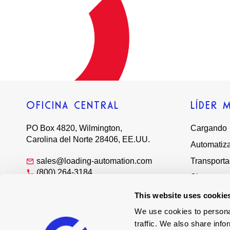
OFICINA CENTRAL
LÍDER 
PO Box 4820, Wilmington,
Cargando
Carolina del Norte 28406, EE.UU.
Automatiz
sales@loading-automation.com
Transport
(800) 264-3184
Sistemas
Regional offices
Servicios
This website uses cookie
Charlemo
We use cookies to personal
traffic. We also share info
Distribuid