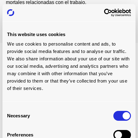
mortales relacionadas con el trabajo.
30,8 millones de días por mala salud relacionada con el
trabajo
.
This website uses cookies
We use cookies to personalise content and ads, to
provide social media features and to analyse our traffic.
We also share information about your use of our site with
our social media, advertising and analytics partners who
may combine it with other information that you’ve
provided to them or that they’ve collected from your use
of their services.
Consent
Necessary
Selection
En segundo lugar, el uso de la carga libera a los
Preferences
empleados de tareas que consumen mucho tiempo para