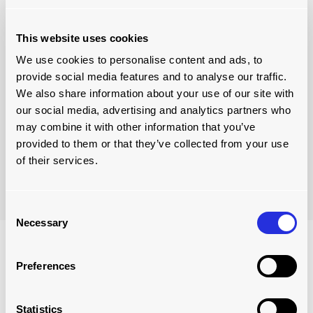
VÍDEO EXPLICATIVO
¿por qué invertir en una
This website uses cookies
solución de carga
We use cookies to personalise content and ads, to
automatizada?
provide social media features and to analyse our traffic.
We also share information about your use of our site with
our social media, advertising and analytics partners who
Le explicamos por qué debería plantearse invertir en una
solución de carga automatizada, las características y
may combine it with other information that you’ve
ventajas de nuestras soluciones y el rendimiento de la
provided to them or that they’ve collected from your use
inversión que puede esperar de una solución de carga
of their services.
automatizada a medida.
Consent
Necessary
Selection
ventajas de las soluciones de
Preferences
carga automatizada
Statistics