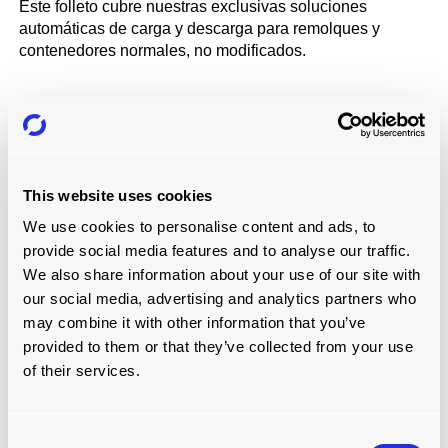
Este folleto cubre nuestras exclusivas soluciones
automáticas de carga y descarga para remolques y
contenedores normales, no modificados.
En la industria actual, las mercancías manipuladas
suelen ser voluminosas y pesadas, lo que dificulta su
transporte en contenedores. Con los métodos de carga
tradicionales, los contenedores secos o remolques
This website uses cookies
estándar deben sustituirse a menudo por costosos
contenedores especiales. La falta de contenedores
We use cookies to personalise content and ads, to
especializados y los ajustados calendarios pueden llevar
provide social media features and to analyse our traffic.
a menudo a prácticas de carga muy inseguras que
We also share information about your use of our site with
provocan lesiones y grandes daños en los productos.
our social media, advertising and analytics partners who
ACTIW LoadPlate se diseñó para hacer frente a estos
may combine it with other information that you’ve
problemas y garantizar la eficacia y la seguridad en las
provided to them or that they’ve collected from your use
operaciones de carga de contenedores.
of their services.
Carga de contenedores
.
Consent