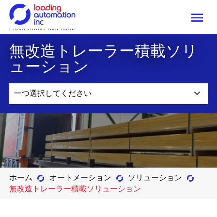
Me
Loading
無改造トレーラー積載ソリ
Automation
Inc
ューション
一つ選択してください
ホーム
オートメーション
ソリューション
無改造トレーラー積載ソリューション