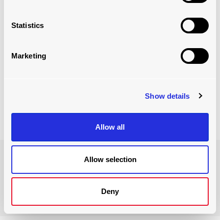
オフィスセールス（ヨーロッパ）
ウィムはオランダを拠点とするセールスオフィスの管理
Statistics
責任者である。自動車業界で20年以上働いており、情熱
的なチームの一員として働くことを特に楽しんでいる。
ウィムのお気に入りの製品は、ULDとパレット積みの両
Marketing
方に対応し、設置が簡単なモジュラーローラーベッドシ
ステムです。
Show details
Allow all
Allow selection
英国営業チームをご紹介しま
す
Deny