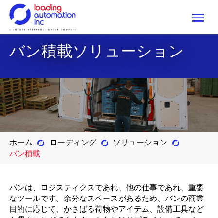
Me
Loading
バン積載ソリューション
Automation
Inc
ホーム
ローディング
ソリューション
バン積載
バンは、ロジスティクスであれ、他の仕事であれ、重要
なツールです。余分なスペースがあるため、バンの商業
目的に応じて、かさばる荷物やアイテム、設備工具など