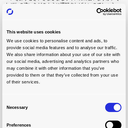
れぞれの違いをどのように理解すればよいのでしょう
か？
まず知っておかなければならないのは、バンの車体の長
さはフロントアクスルとリアアクスルの差で測られると
This website uses cookies
いうことです。この測定のための用語は「ホイールベー
We use cookies to personalise content and ads, to
ス」であり、一般的に、4つの主要なホイールベースがあ
provide social media features and to analyse our traffic.
ります。
We also share information about your use of our site with
ショート（SWB）
：全長2.5m、全幅1.7m、全高1.4～
our social media, advertising and analytics partners who
1.6m、積載量900～1,200kg
may combine it with other information that you’ve
。
provided to them or that they’ve collected from your use
中型（MWB）
：全長2.9m、全幅1.7m、全高1.7m、最
of their services.
大積載量950kgから1,250kg
。
ロング（LWB）
：全長3.5メートル、全幅1.8メート
Consent
ル、全高1.8メートル、積載重量900キロから120キロ
Necessary
Selection
。
超ロング（ELWB）
：全長3.9メートル、全幅1.9メー
トル、全高1.9メートルから2.3メートル、積載重量
Preferences