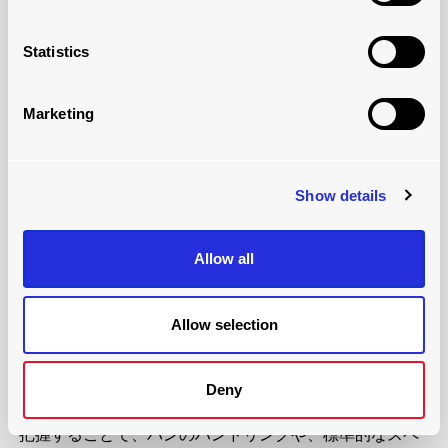
1200キロから1500キロ
。
ホイールベースが長いバンは、より多くの荷物や重いも
Statistics
のを運ぶことができますが、駐車、積み下ろし、操縦に
問題があるかもしれません。燃料代も高くつく。
Marketing
メーカーはまた、バンの長さを示すために「L」コードを
使用することがあります。このコードは、メーカーごと
に異なる場合がありますが、その特定のブランドに対す
Show details
るバンの相対的な長さを教えてくれます。一般的に、コ
ードは次のとおりです：
Allow all
L1
：ショート丈
L2
：ミディアム丈
L3
：ロング丈
Allow selection
L4
：超ロング丈
。
Deny
次に理解すべきことは、バンには内寸と外寸があるとい
うことです。これらは必ずチェックすべきです。外寸を
把握することで、バンのハンドリングや、標準的なスペ