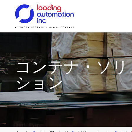
Main
Loading
menu
Automation
ソリューション
ソリューション
ソリューション
沿革
Inc
スペア
コンテナ・ソリ
ション