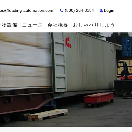
es@loading-automation.com
(800) 264-3184
Login
貨物設備
ニュース
会社概要
おしゃべりしよう
ケーススタディ
ケーススタディ
サービス
販売店
サービス
サービス
アクティウ