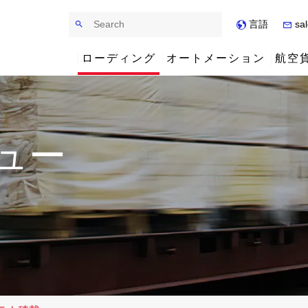
Search
言語
sal
ローディング
オートメーション
航空
システム
システム
システム
シニアチームの紹介
産業
産業
ケーススタディ
営業チームの紹介
ュー