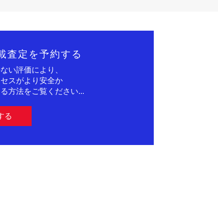
載査定を予約する
のない評価により、
ロセスがより安全か
る方法をご覧ください...
する