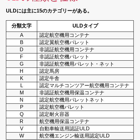
ULDには主に15のカテゴリーがある。
分類文字
ULDタイプ
A
認定航空機用コンテナ
B
認定翼航空機パレット
D
非認証航空機用コンテナ
F
非認証航空機パレット
G
非認証航空機用パレット・ネット
H
認定馬房
K
認定牛舎
L
認定マルチコンツアー航空機用コンテナ
M
非認証航空機用保温コンテナ
N
認定航空機用パレットネット
P
認定航空機パレット
Q
認定耐火容器
R
航空機用保温コンテナ
V
自動車輸送用認証ULD
W
航空機エンジン輸送用認定ULD