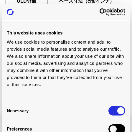
ULD分類
ベース寸法（cm/インチ）
A
223.5 x 317.5 / 88 x 125
B
223.5 x 274.3 / 88 x 108
243.8×605.8／96×238.5（20フィ
G
ート）
This website uses cookies
K
153.4 x 156.2 / 60.4 x 61.5
L
153.4 x 317.5 / 60.4 x 125
We use cookies to personalise content and ads, to
M
243.8 x 317.5 / 96 x 125
provide social media features and to analyse our traffic.
N
156.2 x 243.8 / 61.5 x 96
We also share information about your use of our site with
P
119.8 x 153.4 / 47 x 60.4
our social media, advertising and analytics partners who
Q
153.4 x 243.8 / 60.4 x 96
may combine it with other information that you’ve
243.8×497.8／96×196（16フィー
provided to them or that they’ve collected from your use
R
ト）
of their services.
S
156.2 x 223.5 / 61.5 x 88
Consent
Necessary
Selection
Preferences