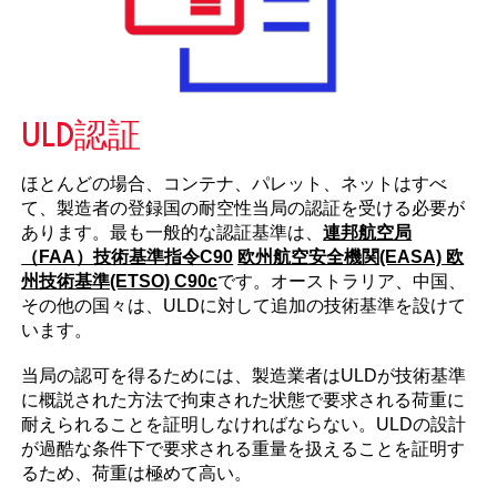
ULD認証
ほとんどの場合、コンテナ、パレット、ネットはすべ
て、製造者の登録国の耐空性当局の認証を受ける必要が
あります。最も一般的な認証基準は、
連邦航空局
（FAA）技術基準指令C90
欧州航空安全機関(EASA) 欧
州技術基準(ETSO) C90c
です。オーストラリア、中国、
その他の国々は、ULDに対して追加の技術基準を設けて
います。
当局の認可を得るためには、製造業者はULDが技術基準
に概説された方法で拘束された状態で要求される荷重に
耐えられることを証明しなければならない。ULDの設計
が過酷な条件下で要求される重量を扱えることを証明す
るため、荷重は極めて高い。