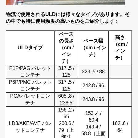
物流で使用されるULDには様々なタイプがあります。そ
の中でも特に使用頻度の高いものをご紹介します：
ベース
高さ
の長さ
ベース幅
（cm /
ULDタイプ
（cm /
（cm / イン
イン
イン
チ）
チ）
チ）
P1P/PAG
パレット
317
.5 /
223
.5 / 88
コンテナ
125
P6P/PMC パレット
317
.5 /
242.8 / 96
コンテナ
125
PGAパレットコン
605
.8 /
243.8 / 96
テナ
238.5
156
.2 /
153
.4 /
65
60.4
LD3/AKE/AVE パレ
200.6 /
162
.6 /
149.4 /
ットコンテナ
79（上
64
58.8（上面
部寸