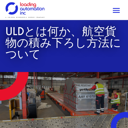
Me
Loading
ULDとは何か、航空貨
Automation
Inc
物の積み下ろし方法に
ついて