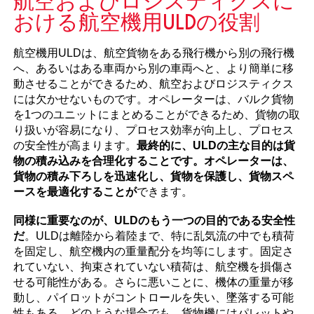
航空およびロジスティクスに
おける航空機用ULDの役割
航空機用ULDは、航空貨物をある飛行機から別の飛行機
へ、あるいはある車両から別の車両へと、より簡単に移
動させることができるため、航空およびロジスティクス
には欠かせないものです。オペレーターは、バルク貨物
を1つのユニットにまとめることができるため、貨物の取
り扱いが容易になり、プロセス効率が向上し、プロセス
の安全性が高まります。
最終的に、ULDの主な目的は貨
物の積み込みを合理化することです。オペレーターは、
貨物の積み下ろしを迅速化し、貨物を保護し、貨物スペ
ースを最適化することが
できます。
同様に重要なのが、ULDのもう一つの目的である安全性
だ
。ULDは離陸から着陸まで、特に乱気流の中でも積荷
を固定し、航空機内の重量配分を均等にします。固定さ
れていない、拘束されていない積荷は、航空機を損傷さ
せる可能性がある。さらに悪いことに、機体の重量が移
動し、パイロットがコントロールを失い、墜落する可能
性もある。どのような場合でも、貨物機にはパレットや