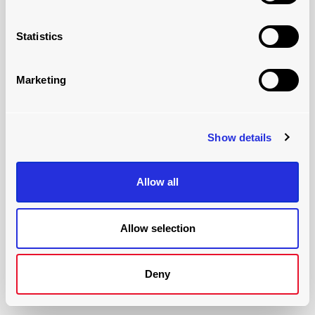
Statistics
Marketing
Show details
ポジション3
3文字目はULDの輪郭を表し、機体の内側にフィットす
Allow all
るよう形作られている。パレットやネットの場合は、そ
のユニットが分類される拘束システムも表します。ULD
の輪郭は、可能な限り多くの貨物を搭載できるように設
Allow selection
計されています。
輪郭はまた、ULDが航空機のメインデッキに配置される
Deny
か、下側のデッキに配置されるかによっても異なりま
す。異なる輪郭とその分類は以下の通りです：