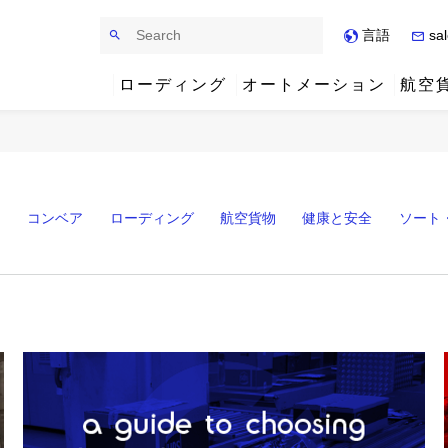
Search
言語
sal
ローディング
オートメーション
航空
システム
システム
システム
シニアチームの紹介
産業
産業
ケーススタディ
営業チームの紹介
ス
コンベア
ローディング
航空貨物
健康と安全
ソート