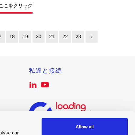
ここをクリック
7
18
19
20
21
22
23
›
Next
私達と接続
Allow all
alyse our