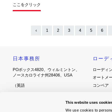
ここをクリック
‹
1
2
3
4
5
6
Previous
日本事務所
ローデ
POボックス4820、ウィルミントン、
ローディ
ノースカロライナ州28406、USA
オートメ
（英語
コンベア
システム
sales@loading-automation.com
(800) 264-3184
サービス
This website uses cookie
Regional offices
おしゃべ
We use cookies to personal