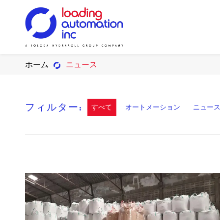
Main
Loading
menu
Automation
ホーム
ニュース
ソリューション
ソリューション
ソリューション
沿革
Inc
スペア
フィルター:
すべて
オートメーション
ニュー