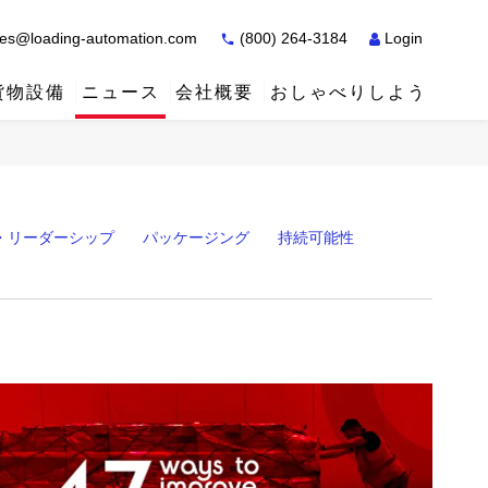
es@loading-automation.com
(800) 264-3184
Login
貨物設備
ニュース
会社概要
おしゃべりしよう
ケーススタディ
ケーススタディ
サービス
販売店
サービス
サービス
アクティウ
・リーダーシップ
パッケージング
持続可能性