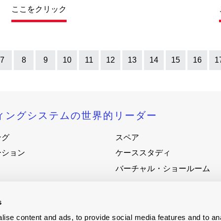
ここをクリック
7
8
9
10
11
12
13
14
15
16
1
ィングシステムの世界的リーダー
ング
スペア
ーション
ケーススタディ
バーチャル・ショールーム
ニュース
会社概要
s
りしよう
Terms - Conditions
ise content and ads, to provide social media features and to an