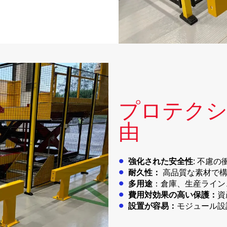
プロテクシ
由
強化された安全性
: 不慮
耐久性：
高品質な素材で構
多用途
：倉庫、生産ライン
費用対効果の高い保護：
資
設置が容易：
モジュール設