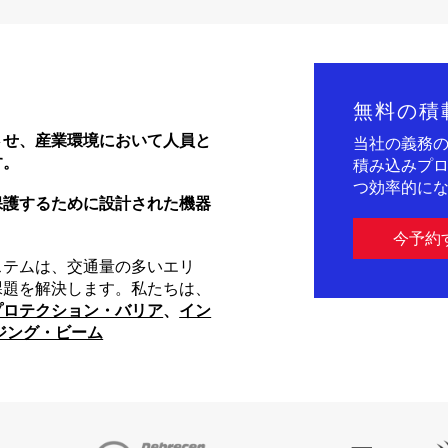
無料の積
させ、産業環境において人員と
当社の義務
す。
積み込みプ
つ効率的にな
保護するために設計された機器
今予約
ステムは、交通量の多いエリ
課題を解決します。私たちは、
プロテクション・バリア
、
イン
ジング・ビーム