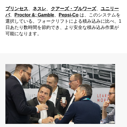
プリンセス
、
ネスレ
、
クアーズ・ブルワーズ
、
ユニリー
バ
、
Proctor &; Gamble
、
Pepsi-Co
は、このシステムを
選択している。フォークリフトによる積み込みに比べ、1
日あたり数時間を節約でき、より安全な積み込み作業が
可能になります。