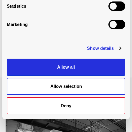
Statistics
自動ローディング
およびアンローディング
ソリューショ
ン
が
倉庫、工場、またはビジネスに適しているかどうか
疑問に思っていますか
?
Marketing
さらに、
ムービングフロア
、
スリップチェーン
、
トレー
ラースケート
。
Show details
ダウンロード
Allow all
Allow selection
私たちの言葉を鵜呑みにしな
いでください...
Deny