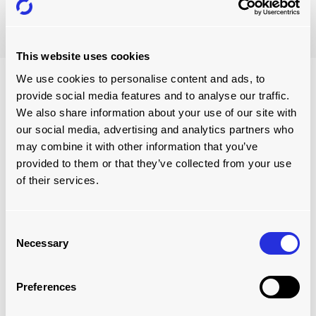
今すぐ予約
This website uses cookies
We use cookies to personalise content and ads, to
provide social media features and to analyse our traffic.
We also share information about your use of our site with
our social media, advertising and analytics partners who
may combine it with other information that you’ve
provided to them or that they’ve collected from your use
of their services.
Consent
Necessary
Selection
今すぐダウンロード
自動ローディングシステム
Preferences
カタログ